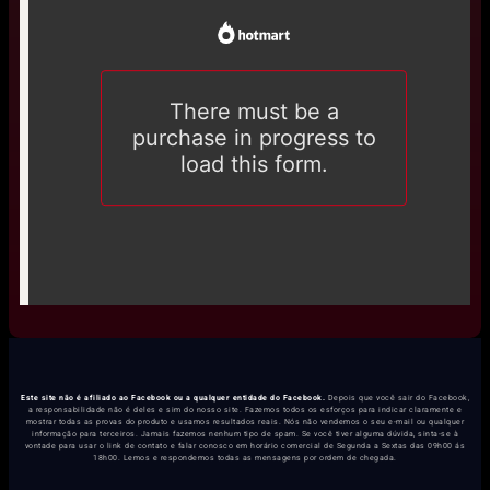
Este site não é afiliado ao Facebook ou a qualquer entidade do Facebook.
Depois que você sair do Facebook,
a responsabilidade não é deles e sim do nosso site. Fazemos todos os esforços para indicar claramente e
mostrar todas as provas do produto e usamos resultados reais. Nós não vendemos o seu e-mail ou qualquer
informação para terceiros. Jamais fazemos nenhum tipo de spam. Se você tiver alguma dúvida, sinta-se à
vontade para usar o link de contato e falar conosco em horário comercial de Segunda a Sextas das 09h00 ás
18h00. Lemos e respondemos todas as mensagens por ordem de chegada.