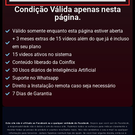
Condição Válida apenas nesta
página.
Válido somente enquanto esta página estiver aberta
+ 3 meses extras de 15 vídeos além do que já é incluso
em seu plano
15 videos ativos no sistema
Conteúdo liberado da Coinflix
30 Usos diários de Inteligência Artificial
Suporte no Whatsapp
Direito a Instalação remota caso seja necessário
7 Dias de Garantia
Este site não é afiliado ao Facebook ou a qualquer entidade do Facebook.
Depois que você sair do Facebook,
a responsabilidade não é deles e sim do nosso site. Fazemos todos os esforços para indicar claramente e
mostrar todas as provas do produto e usamos resultados reais. Nós não vendemos o seu e-mail ou qualquer
informação para terceiros. Jamais fazemos nenhum tipo de spam. Se você tiver alguma dúvida, sinta-se à